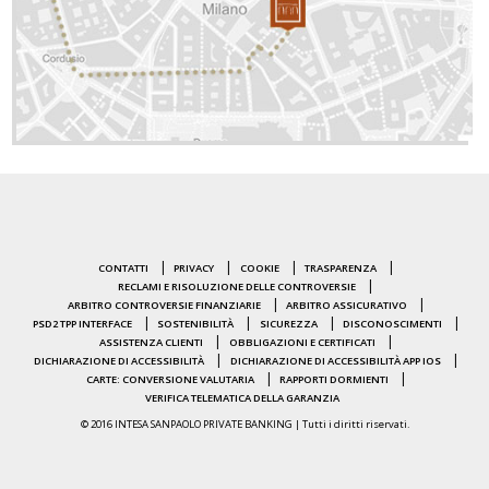
CONTATTI
PRIVACY
COOKIE
TRASPARENZA
RECLAMI E RISOLUZIONE DELLE CONTROVERSIE
ARBITRO CONTROVERSIE FINANZIARIE
ARBITRO ASSICURATIVO
PSD2 TPP INTERFACE
SOSTENIBILITÀ
SICUREZZA
DISCONOSCIMENTI
ASSISTENZA CLIENTI
OBBLIGAZIONI E CERTIFICATI
DICHIARAZIONE DI ACCESSIBILITÀ
DICHIARAZIONE DI ACCESSIBILITÀ APP IOS
CARTE: CONVERSIONE VALUTARIA
RAPPORTI DORMIENTI
VERIFICA TELEMATICA DELLA GARANZIA
© 2016 INTESA SANPAOLO PRIVATE BANKING | Tutti i diritti riservati.