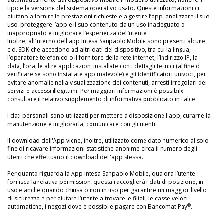
tipo e la versione del sistema operativo usato. Queste informazioni ci
aiutano a fornire le prestazioni richieste e a gestire l’app, analizzare il suo
uso, proteggere l’app e il suo contenuto da un uso inadeguato o
inappropriato e migliorare l’esperienza dell’utente.
Inoltre, all’interno dell'app Intesa Sanpaolo Mobile sono presenti alcune
c.d. SDK che accedono ad altri dati del dispositivo, tra cui la lingua,
l’operatore telefonico o il fornitore della rete internet, l’Indirizzo IP, la
data, l’ora, le altre applicazioni installate con i dettagli tecnici (al fine di
verificare se sono installate app malevole) e gli identificatori univoci, per
evitare anomalie nella visualizzazione dei contenuti, arresti irregolari dei
servizi e accessi illegittimi. Per maggiori informazioni è possibile
consultare il relativo supplemento di informativa pubblicato in calce.
I dati personali sono utilizzati per mettere a disposizione l'app, curarne la
manutenzione e migliorarla, comunicare con gli utenti.
Il download dell'App viene, inoltre, utilizzato come dato numerico al solo
fine di ricavare informazioni statistiche anonime circa il numero degli
utenti che effettuano il download dell'app stessa.
Per quanto riguarda la App Intesa Sanpaolo Mobile, qualora l’utente
fornisca la relativa permission, questa raccoglierà i dati di posizione, in
uso e anche quando chiusa o non in uso per garantire un maggior livello
di sicurezza e per aiutare l’utente a trovare le filiali, le casse veloci
®
automatiche, i negozi dove è possibile pagare con Bancomat Pay
.