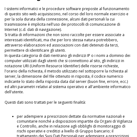
I sistemi informatici e le procedure software preposte al funzionamento
di questo sito web acquisiscono, nel corso del loro normale esercizio e
per la sola durata della connessione, alcuni dati personali la cui
trasmissione è implicita nell'uso dei protocolli di comunicazione di
Internet (c.d. dati di navigazione).
Si tratta di informazioni che non sono raccolte per essere associate a
interessati identificati, ma che per loro stessa natura potrebbero,
attraverso elaborazioni ed associazioni con dati detenuti da terzi,
permettere di identificare gli utenti.
In questa categoria di dati rientrano gli indirizzi IP o i nomi a dominio dei
computer utilizzati dagli utenti che si connettono al sito, gli indirizzi in
notazione URI (Uniform Resource Identifier) delle risorse richieste,
l'orario della richiesta, il metodo utilizzato nel sottoporre la richiesta al
server, la dimensione del file ottenuto in risposta, il codice numerico
indicante lo stato della risposta data dal server (buon fine, errore, ecc.)
ed altri parametri relativi al sistema operativo e all'ambiente informatico
dell'utente.
Questi dati sono trattati per le seguenti finalità:
per adempiere a prescrizioni dettate da normative nazionali e
comunitarie nonché a disposizioni impartite da Organi di Vigilanza
e Controllo, anche in relazione agli obblighi di monitoraggio di
rischi operativi e creditizi a livello di Gruppo bancario; il
trattamento dei Suoi Dati Personali per adempiere a prescrizioni