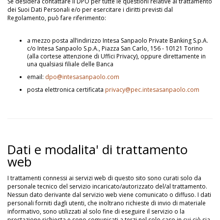
Se desidera contattare il DPO per tutte le questioni relative al trattamento
dei Suoi Dati Personali e/o per esercitare i diritti previsti dal
Regolamento, può fare riferimento:
a mezzo posta all’indirizzo Intesa Sanpaolo Private Banking S.p.A.
c/o Intesa Sanpaolo S.p.A., Piazza San Carlo, 156 - 10121 Torino
(alla cortese attenzione di Uffici Privacy), oppure direttamente in
una qualsiasi filiale delle Banca
email:
dpo@intesasanpaolo.com
posta elettronica certificata
privacy@pec.intesasanpaolo.com
Dati e modalita' di trattamento
web
I trattamenti connessi ai servizi web di questo sito sono curati solo da
personale tecnico del servizio incaricato/autorizzato del/al trattamento.
Nessun dato derivante dal servizio web viene comunicato o diffuso. I dati
personali forniti dagli utenti, che inoltrano richieste di invio di materiale
informativo, sono utilizzati al solo fine di eseguire il servizio o la
prestazione richiesta e sono comunicati a terzi nel solo caso in cui ciò sia