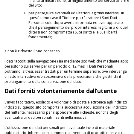
finalità di misurazione, di miglioramento dei servizi offerti e
del Sito;
per perseguire eventuali ed ulteriori legittimi interessi. In
quest’ultimo caso il Titolare potrà trattare i Suoi Dati
Personali solo dopo averla informata ed aver appurato
che il perseguimento dei propri interessi legittimi o di quelli
di terzi non comprometta i Suoi diritti e le Sue libertà
fondamentali;
e non è richiesto il Suo consenso.
I dati raccolti sulla navigazione (sia mediante sito web che mediante app)
persistono sui server per un periodo di 12 mesi. I Dati Personali
potranno, altresì, esser trattati per un termine superiore, ove intervenga
un atto interruttivo e/o sospensivo della prescrizione che giustifichi il
prolungamento della conservazione del dato.
Dati forniti volontariamente dall’utente
L'invio facoltativo, esplicito e volontario di posta elettronica agli indirizzi
indicati su questo sito comporta la successiva acquisizione dell'indirizzo
del mittente, necessario per rispondere alle richieste, nonché degli
eventuali altri dati personali inseriti nella missiva.
L'utilizzazione dei dati personali per l'eventuale invio di materiale
pubblicitario, informazioni commerciali, vendita di prodotti o servizi da