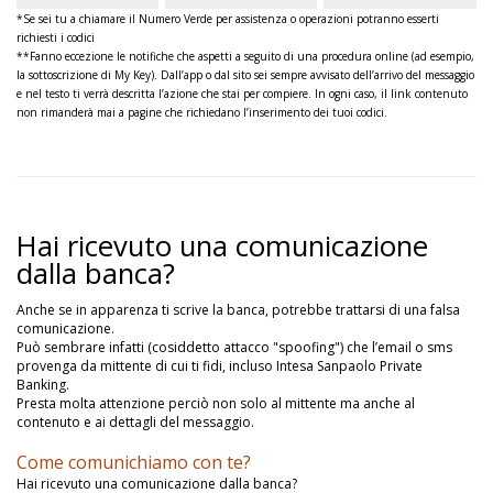
*Se sei tu a chiamare il Numero Verde per assistenza o operazioni potranno esserti
richiesti i codici
**Fanno eccezione le notifiche che aspetti a seguito di una procedura online (ad esempio,
la sottoscrizione di My Key). Dall’app o dal sito sei sempre avvisato dell’arrivo del messaggio
e nel testo ti verrà descritta l’azione che stai per compiere. In ogni caso, il link contenuto
non rimanderà mai a pagine che richiedano l’inserimento dei tuoi codici.
Hai ricevuto una comunicazione
dalla banca?
Anche se in apparenza ti scrive la banca, potrebbe trattarsi di una falsa
comunicazione.
Può sembrare infatti (cosiddetto attacco "spoofing") che l’email o sms
provenga da mittente di cui ti fidi, incluso Intesa Sanpaolo Private
Banking.
Presta molta attenzione perciò non solo al mittente ma anche al
contenuto e ai dettagli del messaggio.
Come comunichiamo con te?
Hai ricevuto una comunicazione dalla banca?