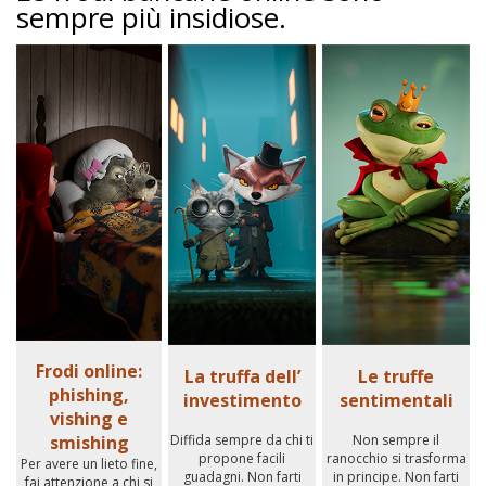
sempre più insidiose.
Frodi online:
La truffa dell’
Le truffe
phishing,
investimento
sentimentali
vishing e
smishing
Diffida sempre da chi ti
Non sempre il
propone facili
ranocchio si trasforma
Per avere un lieto fine,
guadagni. Non farti
in principe. Non farti
fai attenzione a chi si