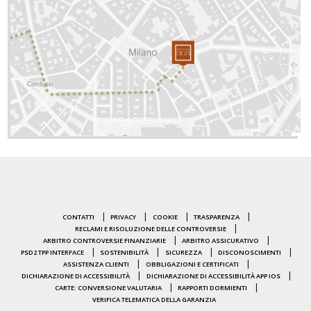
CONTATTI
PRIVACY
COOKIE
TRASPARENZA
RECLAMI E RISOLUZIONE DELLE CONTROVERSIE
ARBITRO CONTROVERSIE FINANZIARIE
ARBITRO ASSICURATIVO
PSD2 TPP INTERFACE
SOSTENIBILITÀ
SICUREZZA
DISCONOSCIMENTI
ASSISTENZA CLIENTI
OBBLIGAZIONI E CERTIFICATI
DICHIARAZIONE DI ACCESSIBILITÀ
DICHIARAZIONE DI ACCESSIBILITÀ APP IOS
CARTE: CONVERSIONE VALUTARIA
RAPPORTI DORMIENTI
VERIFICA TELEMATICA DELLA GARANZIA