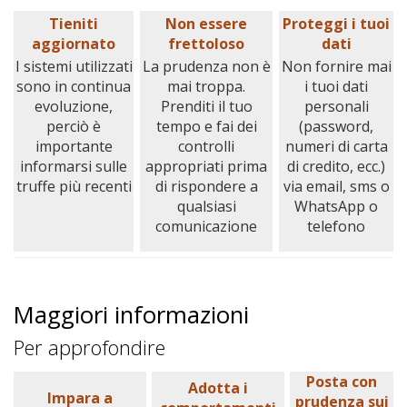
Tieniti
Non essere
Proteggi i tuoi
aggiornato
frettoloso
dati
I sistemi utilizzati
La prudenza non è
Non fornire mai
sono in continua
mai troppa.
i tuoi dati
evoluzione,
Prenditi il tuo
personali
perciò è
tempo e fai dei
(password,
importante
controlli
numeri di carta
informarsi sulle
appropriati prima
di credito, ecc.)
truffe più recenti
di rispondere a
via email, sms o
qualsiasi
WhatsApp o
comunicazione
telefono
Maggiori informazioni
Per approfondire
Posta con
Adotta i
Impara a
prudenza sui