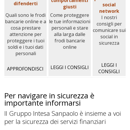
comportamenti
difenderti
social
giusti
network
Quali sono le frodi
Come proteggere
I nostri
bancarie online e a
le tue informazioni
consigli per
cosa prestare
personali e stare
comunicare sui
attenzione per
alla larga dalle
social in
proteggere i tuoi
frodi bancarie
sicurezza
soldi e i tuoi dati
online
personali
LEGGI I
LEGGI I CONSIGLI
APPROFONDISCI
CONSIGLI
Per navigare in sicurezza è
importante informarsi
Il Gruppo Intesa Sanpaolo è insieme a voi
per la sicurezza dei servizi finanziari