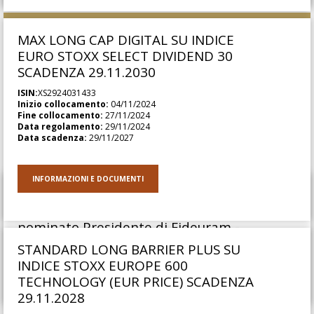
MAX LONG CAP DIGITAL SU INDICE
EURO STOXX SELECT DIVIDEND 30
SCADENZA 29.11.2030
ISIN:
XS2924031433
Inizio collocamento:
04/11/2024
Fine collocamento:
27/11/2024
Data regolamento:
29/11/2024
Data scadenza:
29/11/2027
Arte
INFORMAZIONI E DOCUMENTI
20/04/2026
Intesa Sanpaolo: Paolo Grandi
nominato Presidente di Fideuram -
Intesa Sanpaolo Private Banking e di
STANDARD LONG BARRIER PLUS SU
Intesa Sanpaolo Private Banking
INDICE STOXX EUROPE 600
TECHNOLOGY (EUR PRICE) SCADENZA
Corporate
29.11.2028