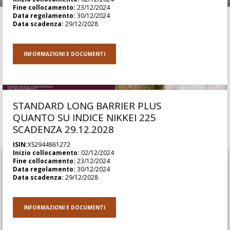
Pause
Fine collocamento:
23/12/2024
Carouse
Data regolamento:
30/12/2024
Data scadenza:
29/12/2028
INFORMAZIONI E DOCUMENTI
STANDARD LONG BARRIER PLUS
QUANTO SU INDICE NIKKEI 225
SCADENZA 29.12.2028
Arte
ISIN:
XS2944861272
Inizio collocamento:
02/12/2024
Fine collocamento:
23/12/2024
06/07/2026
Data regolamento:
30/12/2024
Per il tredicesimo anno consecutivo
Data scadenza:
29/12/2028
Intesa Sanpaolo Private Banking al
fianco della Maratona dles Dolomites
INFORMAZIONI E DOCUMENTI
Corporate