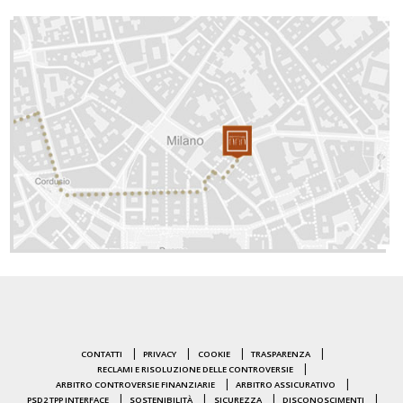
CONTATTI
PRIVACY
COOKIE
TRASPARENZA
RECLAMI E RISOLUZIONE DELLE CONTROVERSIE
ARBITRO CONTROVERSIE FINANZIARIE
ARBITRO ASSICURATIVO
PSD2 TPP INTERFACE
SOSTENIBILITÀ
SICUREZZA
DISCONOSCIMENTI