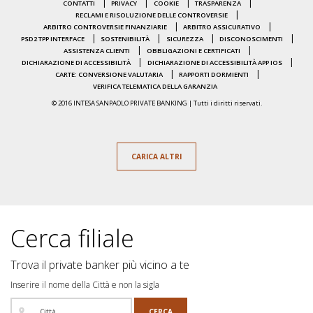
CONTATTI
PRIVACY
COOKIE
TRASPARENZA
RECLAMI E RISOLUZIONE DELLE CONTROVERSIE
ARBITRO CONTROVERSIE FINANZIARIE
ARBITRO ASSICURATIVO
PSD2 TPP INTERFACE
SOSTENIBILITÀ
SICUREZZA
DISCONOSCIMENTI
ASSISTENZA CLIENTI
OBBLIGAZIONI E CERTIFICATI
DICHIARAZIONE DI ACCESSIBILITÀ
DICHIARAZIONE DI ACCESSIBILITÀ APP IOS
CARTE: CONVERSIONE VALUTARIA
RAPPORTI DORMIENTI
VERIFICA TELEMATICA DELLA GARANZIA
© 2016 INTESA SANPAOLO PRIVATE BANKING | Tutti i diritti riservati.
CARICA ALTRI
Cerca filiale
Trova il private banker più vicino a te
Inserire il nome della Città e non la sigla