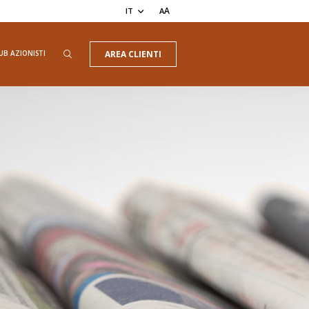
A
IT
A
UB AZIONISTI
AREA CLIENTI