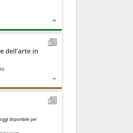
e dell’arte in
nto
oggi disponibile per
iliale e
sul sito