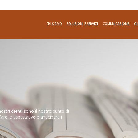
CHI SIAMO
SOLUZIONI E SERVIZI
COMUNICAZIONE
CL
i nostri clienti sono il nostro punto di
are le aspettative e anticipare i