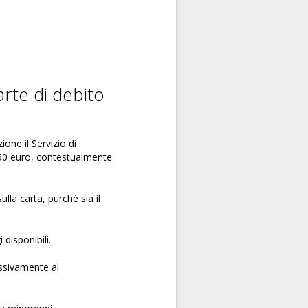
arte di debito
one il Servizio di
i 50 euro, contestualmente
lla carta, purchè sia il
 disponibili.
essivamente al