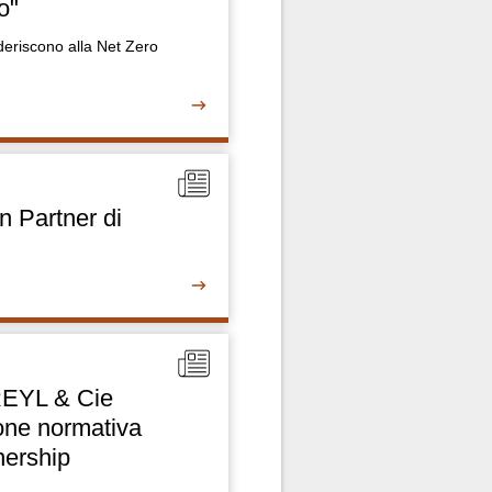
o"
riscono alla Net Zero
n Partner di
REYL & Cie
one normativa
nership