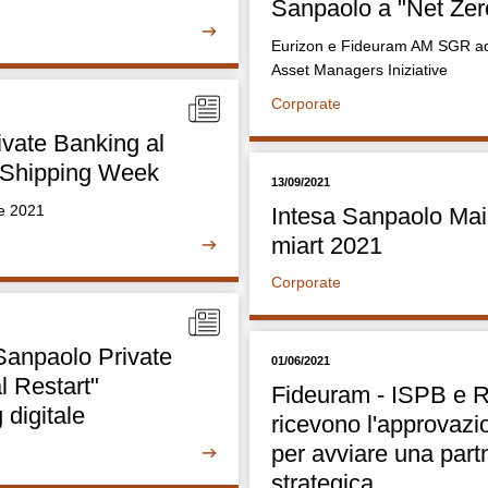
Sanpaolo a "Net Zer
Eurizon e Fideuram AM SGR ade
Asset Managers Iniziative
Corporate
ivate Banking al
 Shipping Week
13/09/2021
re 2021
Intesa Sanpaolo Mai
miart 2021
Corporate
Sanpaolo Private
01/06/2021
l Restart"
Fideuram - ISPB e 
g digitale
ricevono l'approvazi
per avviare una part
strategica