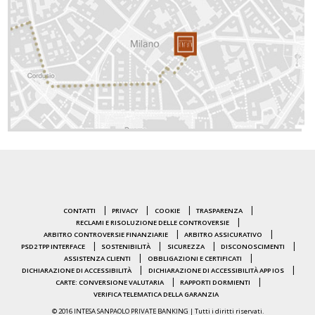
CONTATTI
PRIVACY
COOKIE
TRASPARENZA
RECLAMI E RISOLUZIONE DELLE CONTROVERSIE
ARBITRO CONTROVERSIE FINANZIARIE
ARBITRO ASSICURATIVO
PSD2 TPP INTERFACE
SOSTENIBILITÀ
SICUREZZA
DISCONOSCIMENTI
ASSISTENZA CLIENTI
OBBLIGAZIONI E CERTIFICATI
DICHIARAZIONE DI ACCESSIBILITÀ
DICHIARAZIONE DI ACCESSIBILITÀ APP IOS
CARTE: CONVERSIONE VALUTARIA
RAPPORTI DORMIENTI
VERIFICA TELEMATICA DELLA GARANZIA
© 2016 INTESA SANPAOLO PRIVATE BANKING | Tutti i diritti riservati.