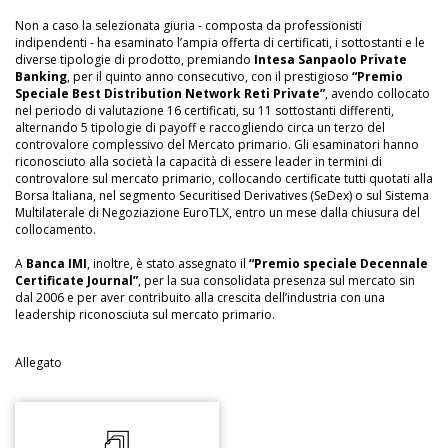
Non a caso la selezionata giuria - composta da professionisti
indipendenti - ha esaminato l’ampia offerta di certificati, i sottostanti e le
diverse tipologie di prodotto, premiando
Intesa Sanpaolo Private
Banking
, per il quinto anno consecutivo, con il prestigioso
“Premio
Speciale Best Distribution Network Reti Private”
, avendo collocato
nel periodo di valutazione 16 certificati, su 11 sottostanti differenti,
alternando 5 tipologie di payoff e raccogliendo circa un terzo del
controvalore complessivo del Mercato primario. Gli esaminatori hanno
riconosciuto alla società la capacità di essere leader in termini di
controvalore sul mercato primario, collocando certificate tutti quotati alla
Borsa Italiana, nel segmento Securitised Derivatives (SeDex) o sul Sistema
Multilaterale di Negoziazione EuroTLX, entro un mese dalla chiusura del
collocamento.
A
Banca IMI
, inoltre, è stato assegnato il
“Premio speciale Decennale
Certificate Journal”
, per la sua consolidata presenza sul mercato sin
dal 2006 e per aver contribuito alla crescita dell’industria con una
leadership riconosciuta sul mercato primario.
Allegato