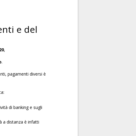
enti e del
20
,
o
.
nti, pagamenti diversi è
ca:
ività di banking e sugli
à a distanza è infatti