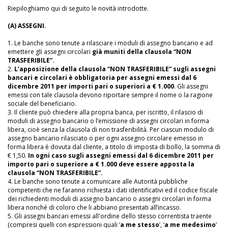
Riepiloghiamo qui di seguito le novità introdotte.
(A) ASSEGNI.
1. Le banche sono tenute a rilasciare i moduli di assegno bancario e ad
emettere gli assegni circolari
già muniti della clausola “NON
TRASFERIBILE”.
2.
L’apposizione della clausola “NON TRASFERIBILE” sugli assegni
bancari e circolari è obbligatoria per assegni emessi dal 6
dicembre 2011 per importi pari o superiori a € 1.000
. Gli assegni
emessi con tale clausola devono riportare sempre il nome o la ragione
sociale del beneficiario.
3. Il cliente può chiedere alla propria banca, per iscritto, il rilascio di
moduli di assegno bancario o l’emissione di assegni circolari in forma
libera, cioè senza la clausola di non trasferibilità. Per ciascun modulo di
assegno bancario rilasciato o per ogni assegno circolare emesso in
forma libera è dovuta dal cliente, a titolo di imposta di bollo, la somma di
€ 1,50.
In ogni caso sugli assegni emessi dal 6 dicembre 2011 per
importo pari o superiore a € 1.000 deve essere apposta la
clausola “NON TRASFERIBILE”.
4. Le banche sono tenute a comunicare alle Autorità pubbliche
competenti che ne faranno richiesta i dati identificativi ed il codice fiscale
dei richiedenti moduli di assegno bancario o assegni circolari in forma
libera nonché di coloro che li abbiano presentati all’incasso.
5. Gli assegni bancari emessi all'ordine dello stesso correntista traente
(compresi quelli con espressioni quali ‘
a me stesso
’, ‘
a me medesimo
’