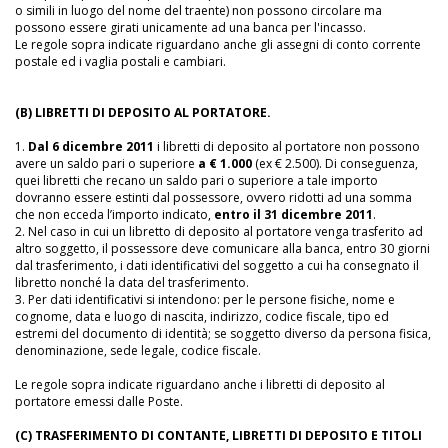
o simili in luogo del nome del traente) non possono circolare ma
possono essere girati unicamente ad una banca per l'incasso.
Le regole sopra indicate riguardano anche gli assegni di conto corrente
postale ed i vaglia postali e cambiari.
(B) LIBRETTI DI DEPOSITO AL PORTATORE.
1.
Dal 6 dicembre 2011
i libretti di deposito al portatore non possono
avere un saldo pari o superiore
a € 1.000
(ex € 2.500). Di conseguenza,
quei libretti che recano un saldo pari o superiore a tale importo
dovranno essere estinti dal possessore, ovvero ridotti ad una somma
che non ecceda l’importo indicato,
entro il 31 dicembre 2011
.
2. Nel caso in cui un libretto di deposito al portatore venga trasferito ad
altro soggetto, il possessore deve comunicare alla banca, entro 30 giorni
dal trasferimento, i dati identificativi del soggetto a cui ha consegnato il
libretto nonché la data del trasferimento.
3. Per dati identificativi si intendono: per le persone fisiche, nome e
cognome, data e luogo di nascita, indirizzo, codice fiscale, tipo ed
estremi del documento di identità; se soggetto diverso da persona fisica,
denominazione, sede legale, codice fiscale.
Le regole sopra indicate riguardano anche i libretti di deposito al
portatore emessi dalle Poste.
(C) TRASFERIMENTO DI CONTANTE, LIBRETTI DI DEPOSITO E TITOLI