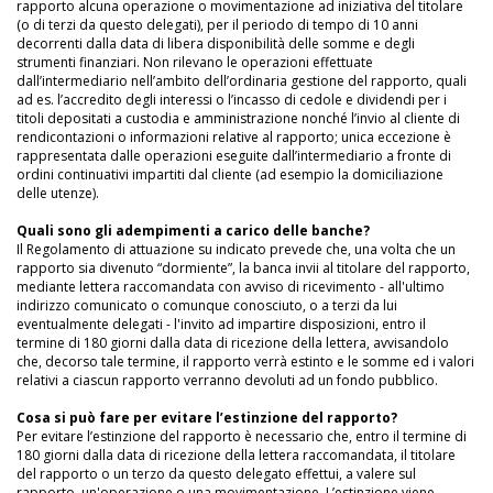
rapporto alcuna operazione o movimentazione ad iniziativa del titolare
(o di terzi da questo delegati), per il periodo di tempo di 10 anni
decorrenti dalla data di libera disponibilità delle somme e degli
strumenti finanziari. Non rilevano le operazioni effettuate
dall’intermediario nell’ambito dell’ordinaria gestione del rapporto, quali
ad es. l’accredito degli interessi o l’incasso di cedole e dividendi per i
titoli depositati a custodia e amministrazione nonché l’invio al cliente di
rendicontazioni o informazioni relative al rapporto; unica eccezione è
rappresentata dalle operazioni eseguite dall’intermediario a fronte di
ordini continuativi impartiti dal cliente (ad esempio la domiciliazione
delle utenze).
Quali sono gli adempimenti a carico delle banche?
Il Regolamento di attuazione su indicato prevede che, una volta che un
rapporto sia divenuto “dormiente”, la banca invii al titolare del rapporto,
mediante lettera raccomandata con avviso di ricevimento - all'ultimo
indirizzo comunicato o comunque conosciuto, o a terzi da lui
eventualmente delegati - l'invito ad impartire disposizioni, entro il
termine di 180 giorni dalla data di ricezione della lettera, avvisandolo
che, decorso tale termine, il rapporto verrà estinto e le somme ed i valori
relativi a ciascun rapporto verranno devoluti ad un fondo pubblico.
Cosa si può fare per evitare l’estinzione del rapporto?
Per evitare l’estinzione del rapporto è necessario che, entro il termine di
180 giorni dalla data di ricezione della lettera raccomandata, il titolare
del rapporto o un terzo da questo delegato effettui, a valere sul
rapporto, un'operazione o una movimentazione. L’estinzione viene