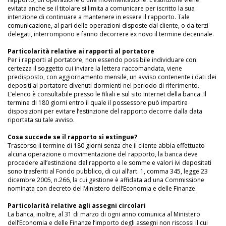
evitata anche se il titolare si limita a comunicare per iscritto la sua
intenzione di continuare a mantenere in essere il rapporto. Tale
comunicazione, al pari delle operazioni disposte dal cliente, o da terzi
delegati, interrompono e fanno decorrere ex novo il termine decennale.
Particolarità relative ai rapporti al portatore
Per i rapporti al portatore, non essendo possibile individuare con
certezza il soggetto cui inviare la lettera raccomandata, viene
predisposto, con aggiornamento mensile, un avviso contenente i dati dei
depositi al portatore divenuti dormienti nel periodo di riferimento.
L’elenco è consultabile presso le filiali e sul sito internet della banca. Il
termine di 180 giorni entro il quale il possessore può impartire
disposizioni per evitare l’estinzione del rapporto decorre dalla data
riportata su tale avviso.
Cosa succede se il rapporto si estingue?
Trascorso il termine di 180 giorni senza che il cliente abbia effettuato
alcuna operazione o movimentazione del rapporto, la banca deve
procedere all’estinzione del rapporto e le somme e valori ivi depositati
sono trasferiti al Fondo pubblico, di cui all’art. 1, comma 345, legge 23
dicembre 2005, n.266, la cui gestione è affidata ad una Commissione
nominata con decreto del Ministero dell’Economia e delle Finanze.
Particolarità relative agli assegni circolari
La banca, inoltre, al 31 di marzo di ogni anno comunica al Ministero
dell’Economia e delle Finanze l’importo degli assegni non riscossi il cui