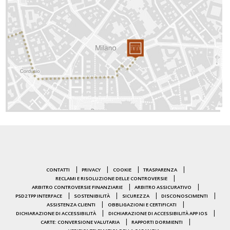
CONTATTI
PRIVACY
COOKIE
TRASPARENZA
RECLAMI E RISOLUZIONE DELLE CONTROVERSIE
ARBITRO CONTROVERSIE FINANZIARIE
ARBITRO ASSICURATIVO
PSD2 TPP INTERFACE
SOSTENIBILITÀ
SICUREZZA
DISCONOSCIMENTI
ASSISTENZA CLIENTI
OBBLIGAZIONI E CERTIFICATI
DICHIARAZIONE DI ACCESSIBILITÀ
DICHIARAZIONE DI ACCESSIBILITÀ APP IOS
CARTE: CONVERSIONE VALUTARIA
RAPPORTI DORMIENTI